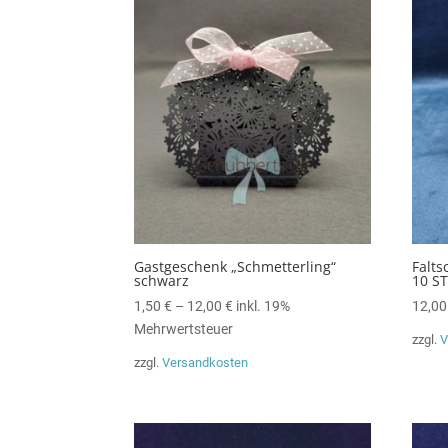
Gastgeschenk „Schmetterling“
Falt
schwarz
10 ST
1,50
€
–
12,00
€
inkl. 19%
12,0
Mehrwertsteuer
zzgl.
V
zzgl.
Versandkosten