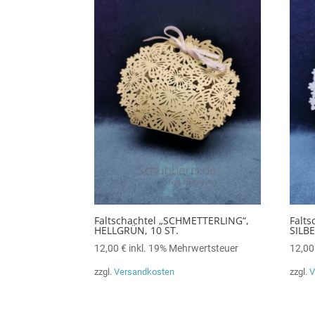
Faltschachtel „SCHMETTERLING“,
Falt
HELLGRÜN, 10 ST.
SILBE
12,00
€
inkl. 19% Mehrwertsteuer
12,0
zzgl.
Versandkosten
zzgl.
V