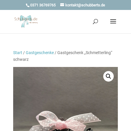
0371 36769765
kontakt@schubberts.de
Start
/
Gastgeschenke
/ Gastgeschenk „Schmetterling“
schwarz