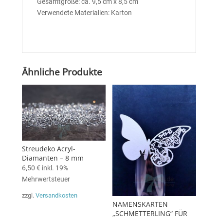
Gesamtgröße: ca. 9,5 cm x 8,5 cm
Verwendete Materialien: Karton
Ähnliche Produkte
Streudeko Acryl-
Diamanten – 8 mm
6,50
€
inkl. 19%
Mehrwertsteuer
zzgl.
Versandkosten
NAMENSKARTEN
„SCHMETTERLING“ FÜR