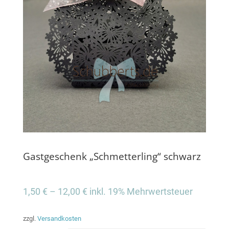
Gastgeschenk „Schmetterling“ schwarz
1,50
€
–
12,00
€
inkl. 19% Mehrwertsteuer
zzgl.
Versandkosten