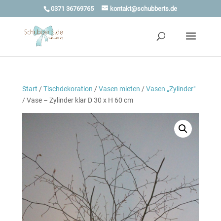
0371 36769765
kontakt@schubberts.de
Start
/
Tischdekoration
/
Vasen mieten
/
Vasen „Zylinder"
/ Vase – Zylinder klar D 30 x H 60 cm