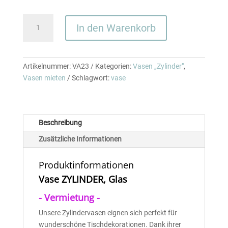
Vase
In den Warenkorb
-
Zylinder
klar
D
Artikelnummer:
VA23
Kategorien:
Vasen „Zylinder"
,
30
Vasen mieten
Schlagwort:
vase
x
H
60
Beschreibung
cm
Menge
Zusätzliche Informationen
Produktinformationen
Vase ZYLINDER, Glas
- Vermietung -
Unsere Zylindervasen eignen sich perfekt für
wunderschöne Tischdekorationen. Dank ihrer