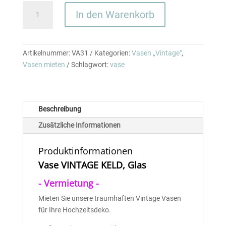
Vase
In den Warenkorb
-
Vintage
KELD
klar
Artikelnummer:
VA31
Kategorien:
Vasen „Vintage"
,
D
Vasen mieten
Schlagwort:
vase
7,5
x
H
Beschreibung
14
cm
Zusätzliche Informationen
Menge
Produktinformationen
Vase VINTAGE KELD, Glas
- Vermietung -
Mieten Sie unsere traumhaften Vintage Vasen
für Ihre Hochzeitsdeko.