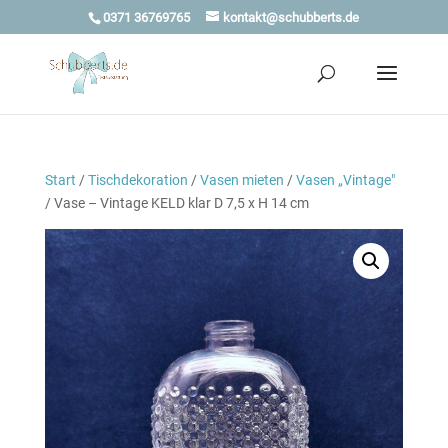
0371 36769765
kontakt@schubberts.de
Start
/
Tischdekoration
/
Vasen mieten
/
Vasen „Vintage"
/ Vase – Vintage KELD klar D 7,5 x H 14 cm