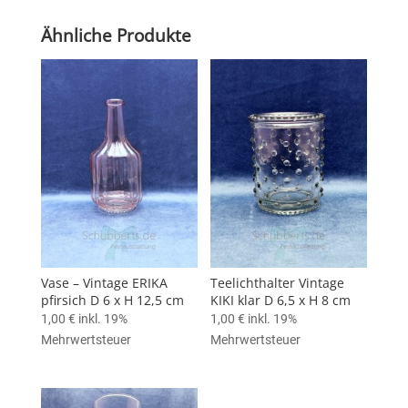
Ähnliche Produkte
Vase – Vintage ERIKA
Teelichthalter Vintage
pfirsich D 6 x H 12,5 cm
KIKI klar D 6,5 x H 8 cm
1,00
€
inkl. 19%
1,00
€
inkl. 19%
Mehrwertsteuer
Mehrwertsteuer