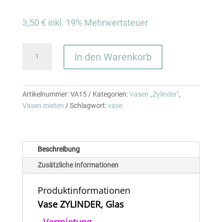
3,50
€
inkl. 19% Mehrwertsteuer
Vase
In den Warenkorb
-
Zylinder
klar
D
Artikelnummer:
VA15
Kategorien:
Vasen „Zylinder"
,
8,5
Vasen mieten
Schlagwort:
vase
x
H
30
Beschreibung
cm
Menge
Zusätzliche Informationen
Produktinformationen
Vase ZYLINDER, Glas