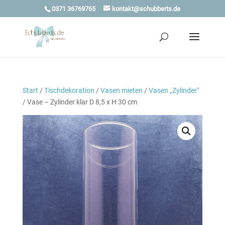
0371 36769765
kontakt@schubberts.de
Start
/
Tischdekoration
/
Vasen mieten
/
Vasen „Zylinder"
/ Vase – Zylinder klar D 8,5 x H 30 cm