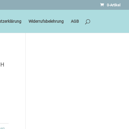
0-Artikel
tzerklärung
Widerrufsbelehrung
AGB
 H
sen