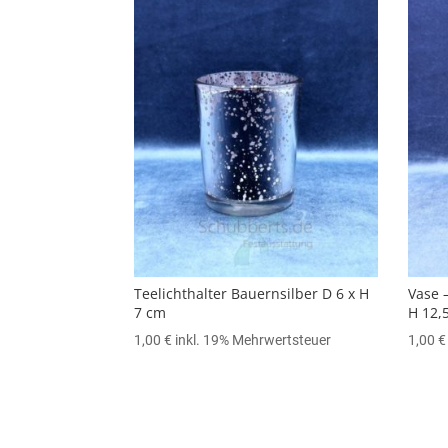
Teelichthalter Bauernsilber D 6 x H
Vase –
7 cm
H 12,
1,00
€
inkl. 19% Mehrwertsteuer
1,00
€