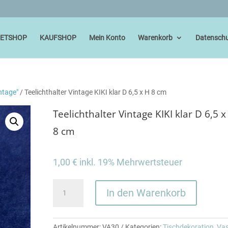
IETSHOP
KAUFSHOP
Mein Konto
Warenkorb
Datenschu
ntage"
/ Teelichthalter Vintage KIKI klar D 6,5 x H 8 cm
Teelichthalter Vintage KIKI klar D 6,5 x
8 cm
1,00
€
inkl. 19% Mehrwertsteuer
Teelichthalter
In den Warenkorb
Vintage
KIKI
klar
Artikelnummer:
VA30
Kategorien:
Tischdekoration
,
Va