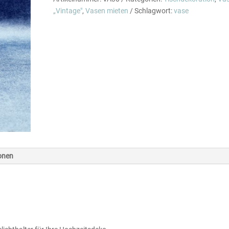
D
„Vintage"
,
Vasen mieten
Schlagwort:
vase
6,5
x
H
8
cm
Menge
ionen
s