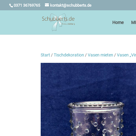
0371 36769765
kontakt@schubberts.de
Home
M
Start
/
Tischdekoration
/
Vasen mieten
/
Vasen „Vi