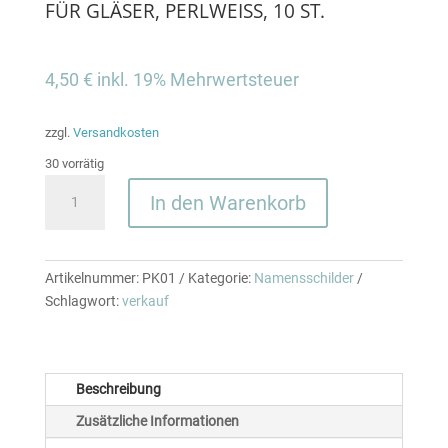
FÜR GLÄSER, PERLWEISS, 10 ST.
4,50
€
inkl. 19% Mehrwertsteuer
zzgl.
Versandkosten
30 vorrätig
NAMENSKARTEN
In den Warenkorb
"SCHMETTERLING"
FÜR
GLÄSER,
PERLWEISS,
Artikelnummer:
PK01
Kategorie:
Namensschilder
10
Schlagwort:
verkauf
ST.
Menge
Beschreibung
Zusätzliche Informationen