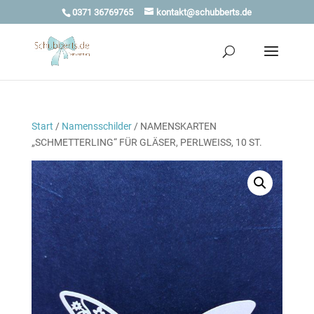
0371 36769765
kontakt@schubberts.de
Start
/
Namensschilder
/ NAMENSKARTEN
„SCHMETTERLING“ FÜR GLÄSER, PERLWEISS, 10 ST.