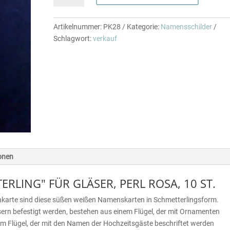
FÜR
GLÄSER,
Artikelnummer:
PK28
Kategorie:
Namensschilder
PERL
Schlagwort:
verkauf
ROSA,
10
ST.
Menge
ionen
LING" FÜR GLÄSER, PERL ROSA, 10 ST.
schkarte sind diese süßen weißen Namenskarten in Schmetterlingsform.
ern befestigt werden, bestehen aus einem Flügel, der mit Ornamenten
m Flügel, der mit den Namen der Hochzeitsgäste beschriftet werden