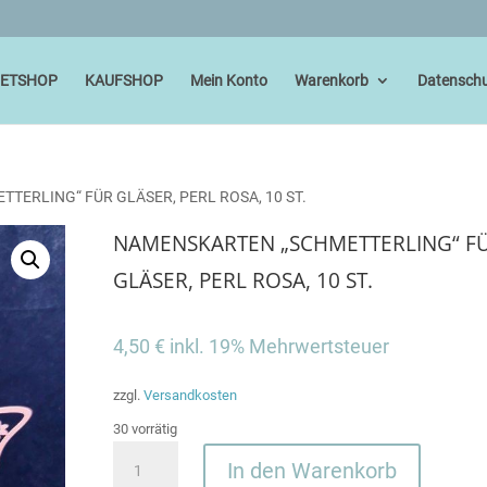
IETSHOP
KAUFSHOP
Mein Konto
Warenkorb
Datenschu
TERLING“ FÜR GLÄSER, PERL ROSA, 10 ST.
NAMENSKARTEN „SCHMETTERLING“ F
GLÄSER, PERL ROSA, 10 ST.
4,50
€
inkl. 19% Mehrwertsteuer
zzgl.
Versandkosten
30 vorrätig
NAMENSKARTEN
In den Warenkorb
"SCHMETTERLING"