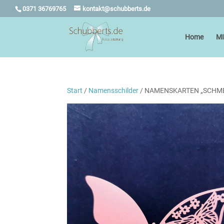
0371 36769765
kontakt@schubberts.de
Home
M
Start
/
Namensschilder
/ NAMENSKARTEN „SCHMET