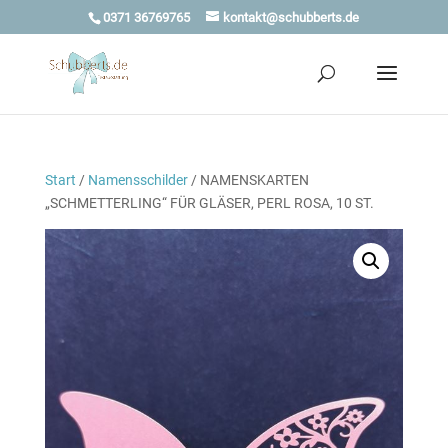
0371 36769765
kontakt@schubberts.de
Start
/
Namensschilder
/ NAMENSKARTEN
„SCHMETTERLING“ FÜR GLÄSER, PERL ROSA, 10 ST.