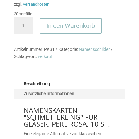
zzgl.
Versandkosten
30 vorrätig
NAMENSKARTEN
In den Warenkorb
"SCHMETTERLING"
FÜR
GLÄSER,
PERL
Artikelnummer:
PK31
Kategorie:
Namensschilder
ROSA,
Schlagwort:
verkauf
10
ST.
Menge
Beschreibung
Zusätzliche Informationen
NAMENSKARTEN
"SCHMETTERLING" FÜR
GLÄSER, PERL ROSA, 10 ST.
Eine elegante Alternative zur klassischen